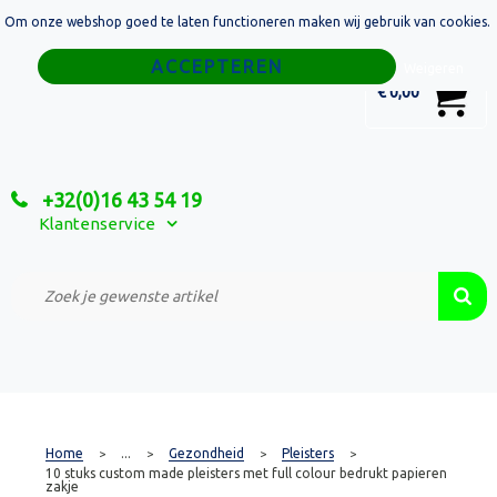
Om onze webshop goed te laten functioneren maken wij gebruik van cookies.
Home
Weigeren
0
€ 0,00
Tassen
Sport
+32(0)16 43 54 19
Relatiegeschenken
Klantenservice
Textiel
Custom Made Projecten
Home
...
Gezondheid
Pleisters
>
>
>
>
10 stuks custom made pleisters met full colour bedrukt papieren
zakje