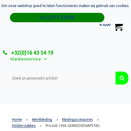
Om onze webshop goed te laten functioneren maken wij gebruik van cookies.
Home
Weigeren
0
€ 0,00
Tassen
Sport
+32(0)16 43 54 19
Relatiegeschenken
Klantenservice
Textiel
Custom Made Projecten
Home
Werkkleding
Kledingaccessoires
>
>
>
Holsterzakken
ProJob 1006 GEREEDSCHAPSTAS
>