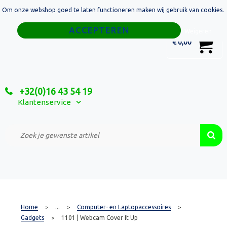
Om onze webshop goed te laten functioneren maken wij gebruik van cookies.
Home
Weigeren
0
€ 0,00
Tassen
Sport
+32(0)16 43 54 19
Relatiegeschenken
Klantenservice
Textiel
Custom Made Projecten
Home
...
Computer- en Laptopaccessoires
>
>
>
Gadgets
1101 | Webcam Cover It Up
>