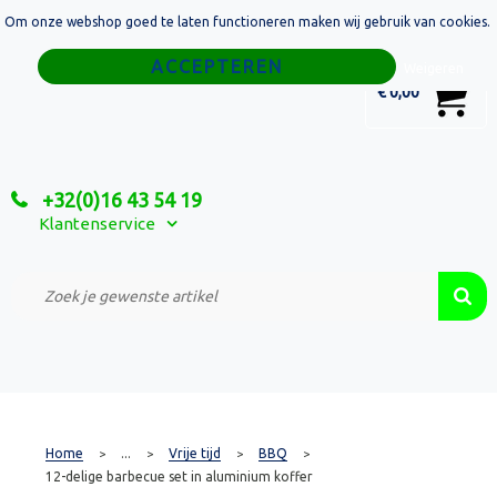
Om onze webshop goed te laten functioneren maken wij gebruik van cookies.
Home
Weigeren
0
€ 0,00
Tassen
Sport
+32(0)16 43 54 19
Relatiegeschenken
Klantenservice
Textiel
Custom Made Projecten
Home
...
Vrije tijd
BBQ
>
>
>
>
12-delige barbecue set in aluminium koffer