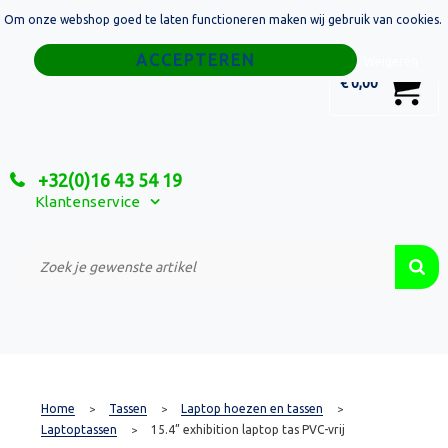
Om onze webshop goed te laten functioneren maken wij gebruik van cookies.
Home
Weigeren
0
€ 0,00
Tassen
Sport
+32(0)16 43 54 19
Relatiegeschenken
Klantenservice
Textiel
Custom Made Projecten
Home
Tassen
Laptop hoezen en tassen
>
>
>
Laptoptassen
15.4” exhibition laptop tas PVC-vrij
>