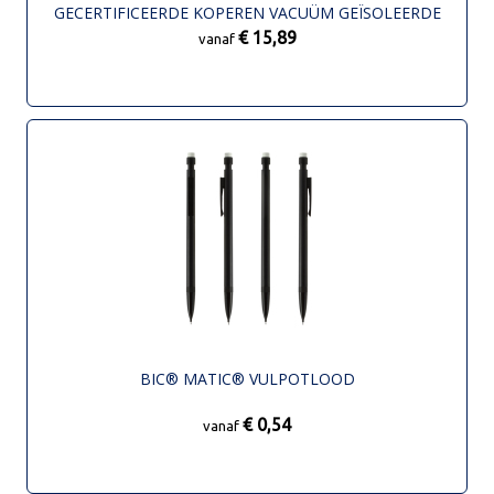
GECERTIFICEERDE KOPEREN VACUÜM GEÏSOLEERDE
BEKER MET RIETJE
€ 15,89
vanaf
BIC® MATIC® VULPOTLOOD
€ 0,54
vanaf