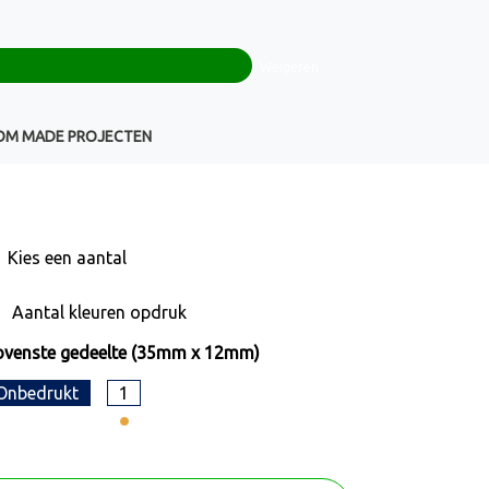
0
+32(0)16 43 54 19
€ 0,00
Weigeren
Klantenservice
OM MADE PROJECTEN
Kies een
aantal
Aantal kleuren opdruk
venste gedeelte (35mm x 12mm)
Onbedrukt
1