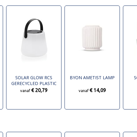
SOLAR GLOW RCS
BYON AMETIST LAMP
S
GERECYCLED PLASTIC
USB-OPLAADBARE
€ 20,79
€ 14,09
vanaf
vanaf
BUITENLAMP