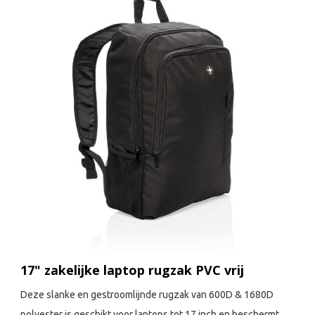
17" zakelijke laptop rugzak PVC vrij
Deze slanke en gestroomlijnde rugzak van 600D & 1680D
polyester is geschikt voor laptops tot 17 inch en beschermt