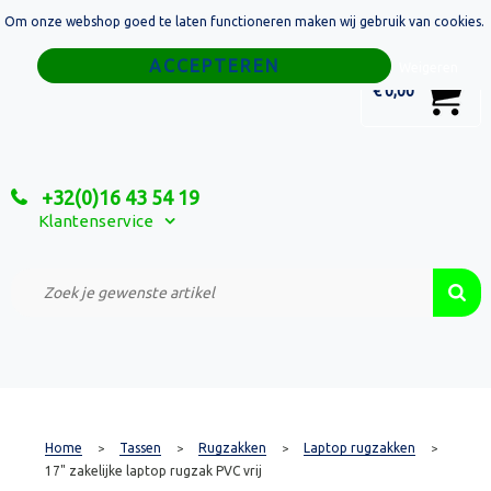
Om onze webshop goed te laten functioneren maken wij gebruik van cookies.
Home
Weigeren
0
€ 0,00
Tassen
Sport
+32(0)16 43 54 19
Relatiegeschenken
Klantenservice
Textiel
Custom Made Projecten
Home
Tassen
Rugzakken
Laptop rugzakken
>
>
>
>
17" zakelijke laptop rugzak PVC vrij