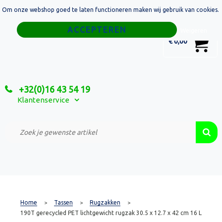
Om onze webshop goed te laten functioneren maken wij gebruik van cookies.
Home
Weigeren
0
€ 0,00
Tassen
Sport
+32(0)16 43 54 19
Relatiegeschenken
Klantenservice
Textiel
Custom Made Projecten
Home
Tassen
Rugzakken
>
>
>
190T gerecycled PET lichtgewicht rugzak 30.5 x 12.7 x 42 cm 16 L