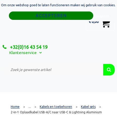
Om onze webshop goed te laten functioneren maken wij gebruik van cookies.
Home
Weigeren
0
€ 0,00
Tassen
Sport
+32(0)16 43 54 19
Relatiegeschenken
Klantenservice
Textiel
Custom Made Projecten
Home
...
Kabels en toebehoren
Kabel sets
>
>
>
>
2-in-1 Oplaadkabel USB-A/C naar USB-C & Lightning Aluminium