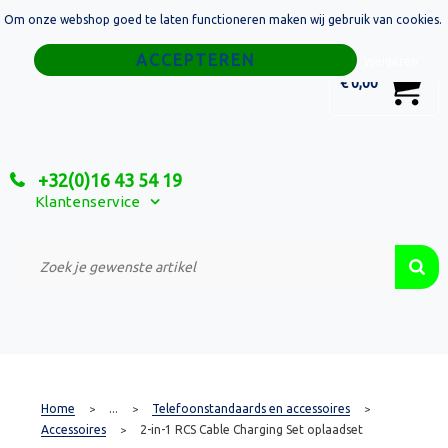
Om onze webshop goed te laten functioneren maken wij gebruik van cookies.
Home
Weigeren
0
€ 0,00
Tassen
Sport
+32(0)16 43 54 19
Relatiegeschenken
Klantenservice
Textiel
Custom Made Projecten
Home
...
Telefoonstandaards en accessoires
>
>
>
Accessoires
2-in-1 RCS Cable Charging Set oplaadset
>