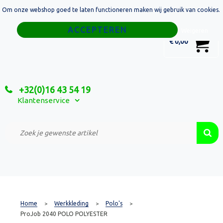
Om onze webshop goed te laten functioneren maken wij gebruik van cookies.
Home
Weigeren
0
€ 0,00
Tassen
Sport
+32(0)16 43 54 19
Relatiegeschenken
Klantenservice
Textiel
Custom Made Projecten
Home
Werkkleding
Polo's
>
>
>
ProJob 2040 POLO POLYESTER