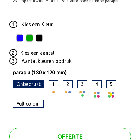
23" Impact AWARE™ RPET 190T auto open bamboe paraplu
1
Kies een
Kleur
2
Kies een
aantal
3
Aantal kleuren opdruk
paraplu (180 x 120 mm)
Onbedrukt
1
2
3
4
5
Full colour
OFFERTE