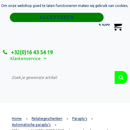
Om onze webshop goed te laten functioneren maken wij gebruik van cookies.
Home
Weigeren
0
€ 0,00
Tassen
Sport
+32(0)16 43 54 19
Relatiegeschenken
Klantenservice
Textiel
Custom Made Projecten
Home
Relatiegeschenken
Paraplu's
>
>
>
Automatische paraplu's
>