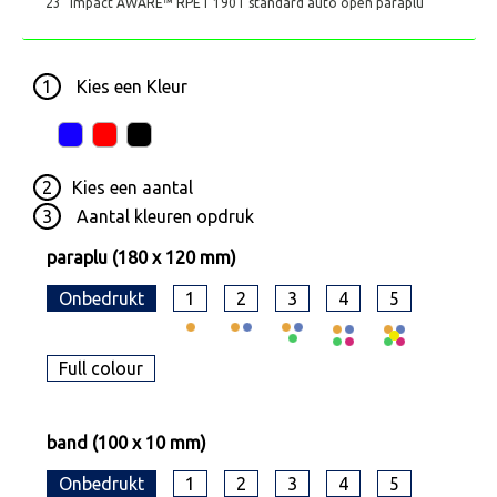
23" Impact AWARE™ RPET 190T standard auto open paraplu
1
Kies een
Kleur
2
Kies een
aantal
3
Aantal kleuren opdruk
paraplu (180 x 120 mm)
Onbedrukt
1
2
3
4
5
Full colour
band (100 x 10 mm)
Onbedrukt
1
2
3
4
5