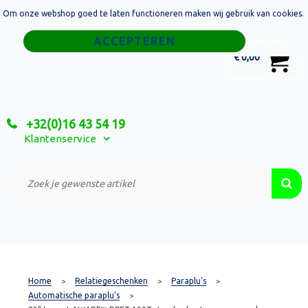
Om onze webshop goed te laten functioneren maken wij gebruik van cookies.
Home
Weigeren
0
€ 0,00
Tassen
Sport
+32(0)16 43 54 19
Relatiegeschenken
Klantenservice
Textiel
Custom Made Projecten
Home
Relatiegeschenken
Paraplu's
>
>
>
Automatische paraplu's
>