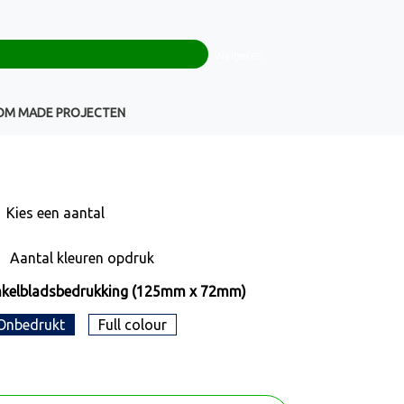
0
+32(0)16 43 54 19
€ 0,00
Weigeren
Klantenservice
OM MADE PROJECTEN
Kies een
aantal
Aantal kleuren opdruk
nkelbladsbedrukking (125mm x 72mm)
Onbedrukt
Full colour