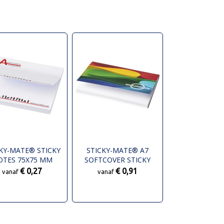
KY-MATE® STICKY
STICKY-MATE® A7
OTES 75X75 MM
SOFTCOVER STICKY
NOTES 100X75MM
€ 0,27
€ 0,91
vanaf
vanaf