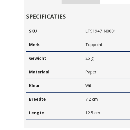
SPECIFICATIES
SKU
LT91947_N0001
Merk
Toppoint
Gewicht
25 g
Materiaal
Paper
Kleur
Wit
Breedte
7.2 cm
Lengte
12.5 cm