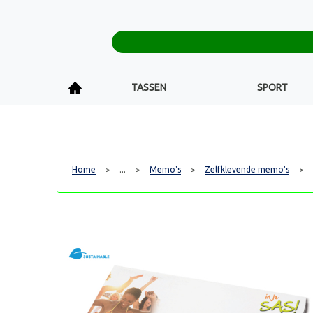
TASSEN
SPORT
Home
...
Memo's
Zelfklevende memo's
>
>
>
>