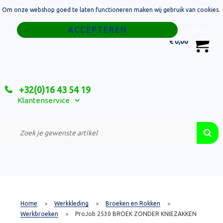
Om onze webshop goed te laten functioneren maken wij gebruik van cookies.
Home
Weigeren
0
€ 0,00
Tassen
Sport
+32(0)16 43 54 19
Relatiegeschenken
Klantenservice
Textiel
Custom Made Projecten
Home
Werkkleding
Broeken en Rokken
>
>
>
Werkbroeken
ProJob 2530 BROEK ZONDER KNIEZAKKEN
>