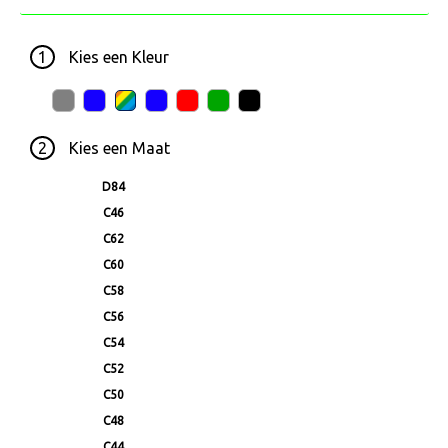
1
Kies een
Kleur
2
Kies een
Maat
D84
C46
C62
C60
C58
C56
C54
C52
C50
C48
C44