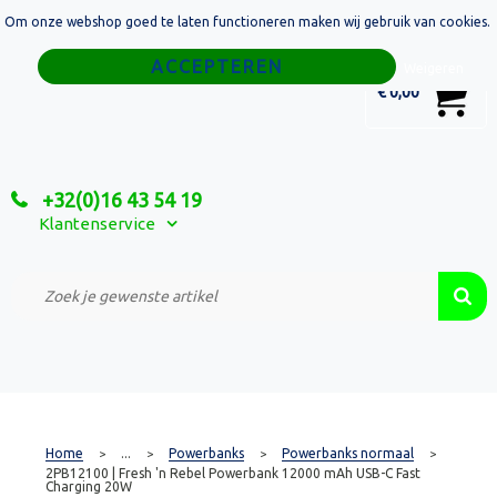
Om onze webshop goed te laten functioneren maken wij gebruik van cookies.
Home
Weigeren
0
€ 0,00
Tassen
Sport
+32(0)16 43 54 19
Relatiegeschenken
Klantenservice
Textiel
Custom Made Projecten
Home
...
Powerbanks
Powerbanks normaal
>
>
>
>
2PB12100 | Fresh 'n Rebel Powerbank 12000 mAh USB-C Fast
Charging 20W