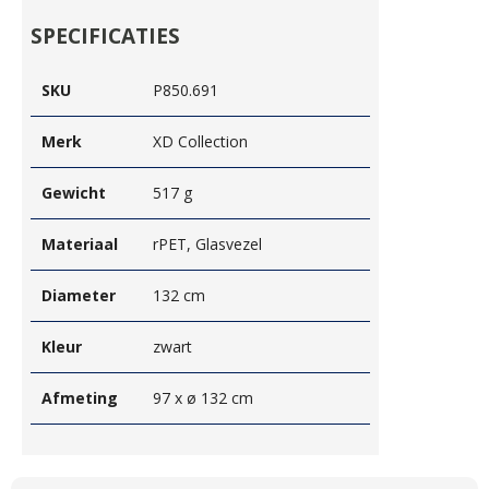
SPECIFICATIES
SKU
P850.691
Merk
XD Collection
Gewicht
517 g
Materiaal
rPET, Glasvezel
Diameter
132 cm
Kleur
zwart
Afmeting
97 x ø 132 cm