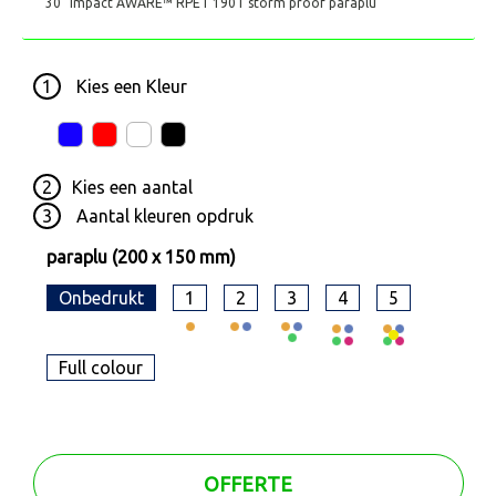
30" Impact AWARE™ RPET 190T storm proof paraplu
1
Kies een
Kleur
2
Kies een
aantal
3
Aantal kleuren opdruk
paraplu (200 x 150 mm)
Onbedrukt
1
2
3
4
5
Full colour
OFFERTE