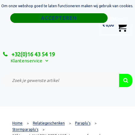
Om onze webshop goed te laten functioneren maken wij gebruik van cookies.
Home
Weigeren
0
€ 0,00
Tassen
Sport
+32(0)16 43 54 19
Relatiegeschenken
Klantenservice
Textiel
Custom Made Projecten
Home
Relatiegeschenken
Paraplu's
>
>
>
Stormparaplu's
>