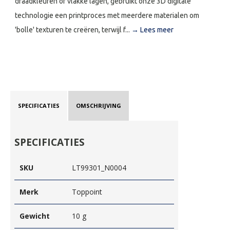
draadkleuren of vlakke lagen, gebruikt onze 3D digitale
technologie een printproces met meerdere materialen om
'bolle' texturen te creëren, terwijl f...
→ Lees meer
SPECIFICATIES
OMSCHRIJVING
SPECIFICATIES
SKU
LT99301_N0004
Merk
Toppoint
Gewicht
10 g