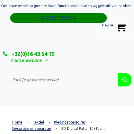
Om onze webshop goed te laten functioneren maken wij gebruik van cookies.
Home
Weigeren
0
€ 0,00
Tassen
Sport
+32(0)16 43 54 19
Relatiegeschenken
Klantenservice
Textiel
Custom Made Projecten
Home
Textiel
Kledingaccessoires
>
>
>
Decoratie en reparatie
3D Digital Patch 10x10cm
>