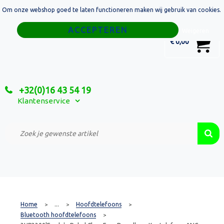
Om onze webshop goed te laten functioneren maken wij gebruik van cookies.
Home
Weigeren
0
€ 0,00
Tassen
Sport
+32(0)16 43 54 19
Relatiegeschenken
Klantenservice
Textiel
Custom Made Projecten
Home
...
Hoofdtelefoons
>
>
>
Bluetooth hoofdtelefoons
>