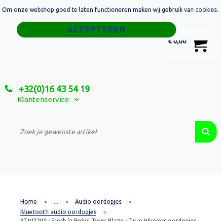
Om onze webshop goed te laten functioneren maken wij gebruik van cookies.
Home
Weigeren
0
€ 0,00
Tassen
Sport
+32(0)16 43 54 19
Relatiegeschenken
Klantenservice
Textiel
Custom Made Projecten
Home
...
Audio oordopjes
>
>
>
Bluetooth audio oordopjes
>
3TW2200 I Fresh 'n Rebel Twins Blaze - True Wireless oordopjes