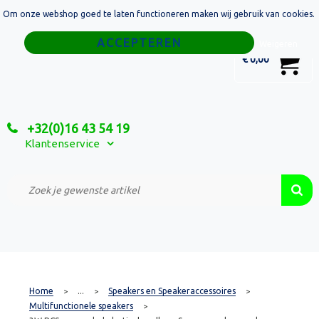
Om onze webshop goed te laten functioneren maken wij gebruik van cookies.
Home
Weigeren
0
€ 0,00
Tassen
Sport
+32(0)16 43 54 19
Relatiegeschenken
Klantenservice
Textiel
Custom Made Projecten
Home
...
Speakers en Speakeraccessoires
>
>
>
Multifunctionele speakers
>