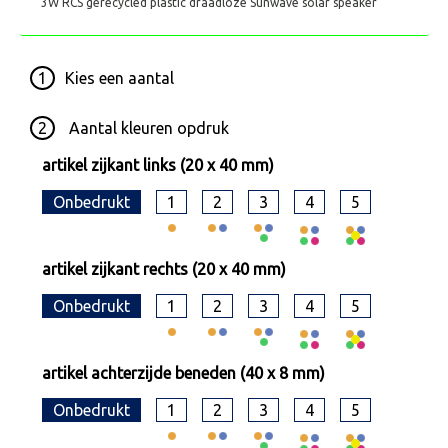
3W RCS gerecycled plastic draadloze Sunwave solar speaker
1
Kies een
aantal
2
Aantal kleuren opdruk
artikel zijkant links (20 x 40 mm)
Onbedrukt
1
2
3
4
5
artikel zijkant rechts (20 x 40 mm)
Onbedrukt
1
2
3
4
5
artikel achterzijde beneden (40 x 8 mm)
Onbedrukt
1
2
3
4
5