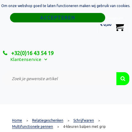
Om onze webshop goed te laten functioneren maken wij gebruik van cookies.
Home
Weigeren
0
€ 0,00
Tassen
Sport
+32(0)16 43 54 19
Relatiegeschenken
Klantenservice
Textiel
Custom Made Projecten
Home
Relatiegeschenken
Schrijfwaren
>
>
>
Multifunctionele pennen
4-kleuren balpen met grip
>