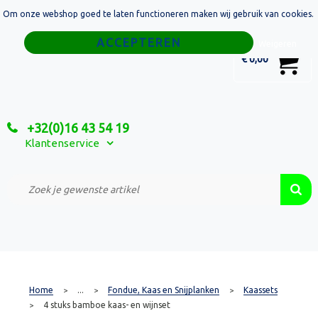
Om onze webshop goed te laten functioneren maken wij gebruik van cookies.
Home
Weigeren
0
€ 0,00
Tassen
Sport
+32(0)16 43 54 19
Relatiegeschenken
Klantenservice
Textiel
Custom Made Projecten
Home
...
Fondue, Kaas en Snijplanken
Kaassets
>
>
>
4 stuks bamboe kaas- en wijnset
>