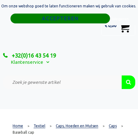
Om onze webshop goed te laten functioneren maken wij gebruik van cookies.
Home
Weigeren
0
€ 0,00
Tassen
Sport
+32(0)16 43 54 19
Relatiegeschenken
Klantenservice
Textiel
Custom Made Projecten
Home
Textiel
Caps, Hoeden en Mutsen
Caps
>
>
>
>
Baseball cap