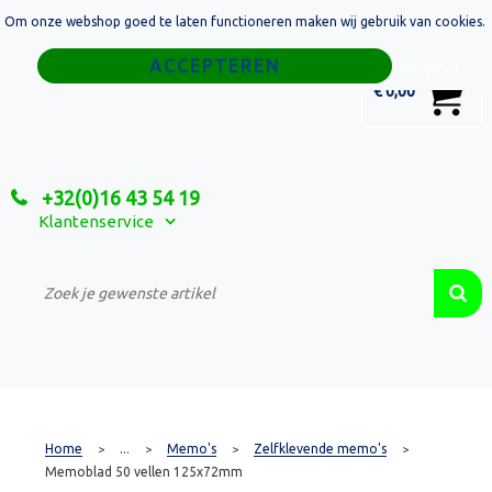
Om onze webshop goed te laten functioneren maken wij gebruik van cookies.
Home
Weigeren
0
€ 0,00
Tassen
Sport
+32(0)16 43 54 19
Relatiegeschenken
Klantenservice
Textiel
Custom Made Projecten
Home
...
Memo's
Zelfklevende memo's
>
>
>
>
Memoblad 50 vellen 125x72mm