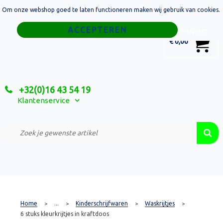
Om onze webshop goed te laten functioneren maken wij gebruik van cookies.
Home
Weigeren
0
€ 0,00
Tassen
Sport
+32(0)16 43 54 19
Relatiegeschenken
Klantenservice
Textiel
Custom Made Projecten
Home
...
Kinderschrijfwaren
Waskrijtjes
>
>
>
>
6 stuks kleurkrijtjes in kraftdoos