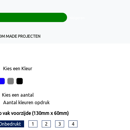
0
+32(0)16 43 54 19
€ 0,00
Weigeren
Klantenservice
OM MADE PROJECTEN
Kies een
Kleur
Kies een
aantal
Aantal kleuren opdruk
 vak voorzijde (130mm x 60mm)
Onbedrukt
1
2
3
4