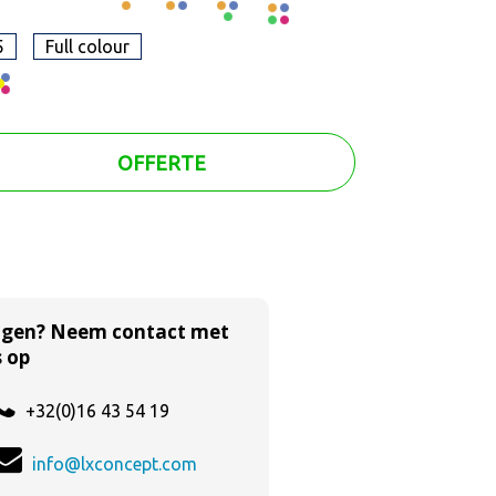
5
Full colour
OFFERTE
agen? Neem contact met
 op
+32(0)16 43 54 19
info@lxconcept.com