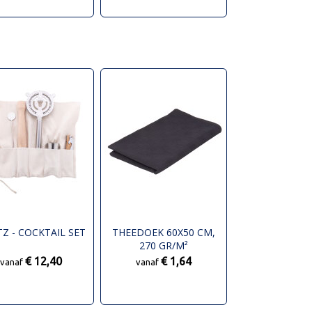
TZ - COCKTAIL SET
THEEDOEK 60X50 CM,
270 GR/M²
€ 12,40
€ 1,64
vanaf
vanaf