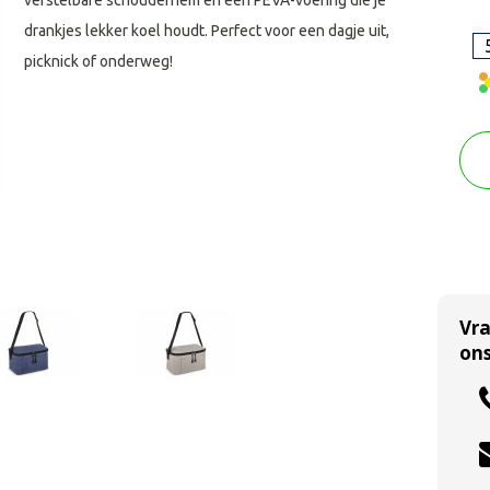
verstelbare schouderriem en een PEVA-voering die je
drankjes lekker koel houdt. Perfect voor een dagje uit,
picknick of onderweg!
Vr
ons