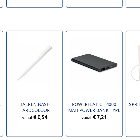
L
BALPEN NASH
POWERFLAT C - 4000
SPRI
HARDCOLOUR
MAH POWER BANK TYPE
C
€ 0,54
€ 7,21
vanaf
vanaf