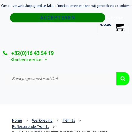
Om onze webshop goed te laten functioneren maken wij gebruik van cookies.
Home
Weigeren
0
€ 0,00
Tassen
Sport
+32(0)16 43 54 19
Relatiegeschenken
Klantenservice
Textiel
Custom Made Projecten
Home
Werkkleding
T-Shirts
>
>
>
Reflecterende T-shirts
>