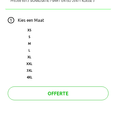
ProJob 6013 SIGNALISATIET-SHIRT EN ISO 20471 KLASSE 3
1
Kies een
Maat
XS
S
M
L
XL
XXL
3XL
4XL
OFFERTE