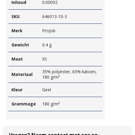
Inhoud
0.00092
SKU
646013-10-3
Merk
ProJob
Gewicht
0.4 g
Maat
XS
35% polyester, 65% katoen,
Materiaal
180 g/m²
Kleur
Geel
Grammage
180 g/m²