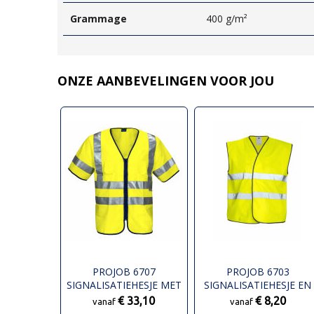
Grammage
400 g/m²
ONZE AANBEVELINGEN VOOR JOU
PROJOB 6707
PROJOB 6703
SIGNALISATIEHESJE MET
SIGNALISATIEHESJE EN
MOUWEN EN ISO 20471
ISO 20471 KLASSE 2
€ 33,10
€ 8,20
vanaf
vanaf
KLASSE 3