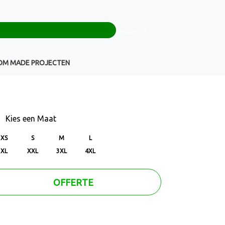
0
+32(0)16 43 54 19
€ 0,00
Weigeren
Klantenservice
OM MADE PROJECTEN
Kies een
Maat
XS
S
M
L
XL
XXL
3XL
4XL
OFFERTE