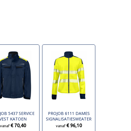
JOB 5437 SERVICE
PROJOB 6111 DAMES
VEST KATOEN
SIGNALISATIESWEATER
EN ISO 20471 KLASSE 3/2
€ 70,40
€ 96,10
vanaf
vanaf