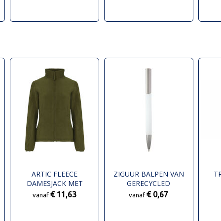
ARTIC FLEECE
ZIGUUR BALPEN VAN
T
DAMESJACK MET
GERECYCLED
VOLLEDIGE RITS
ALUMINIUM (ZWARTE
€ 11,63
€ 0,67
vanaf
vanaf
INKT)