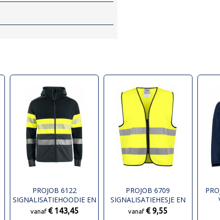
PROJOB 6122
PROJOB 6709
PRO
SIGNALISATIEHOODIE EN
SIGNALISATIEHESJE EN
ISO 20471 KLASSE 1
ISO 20471 KLASSE 2
€ 143,45
€ 9,55
vanaf
vanaf