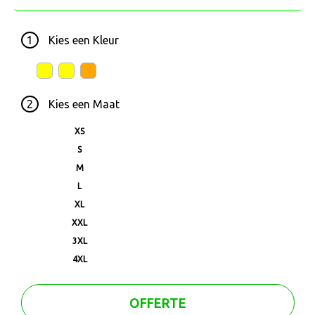
1
Kies een
Kleur
2
Kies een
Maat
XS
S
M
L
XL
XXL
3XL
4XL
OFFERTE