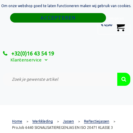
Om onze webshop goed te laten functioneren maken wij gebruik van cookies.
Home
Weigeren
0
€ 0,00
Tassen
Sport
+32(0)16 43 54 19
Relatiegeschenken
Klantenservice
Textiel
Custom Made Projecten
Home
Werkkleding
Jassen
Reflectiejassen
>
>
>
>
ProJob 6440 SIGNALISATIEREGENJAS EN ISO 20471 KLASSE 3