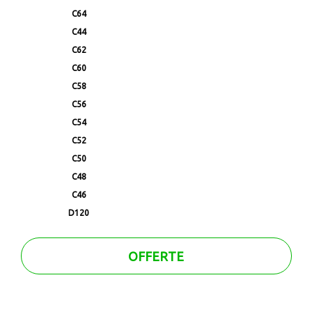
C64
C44
C62
C60
C58
C56
C54
C52
C50
C48
C46
D120
OFFERTE