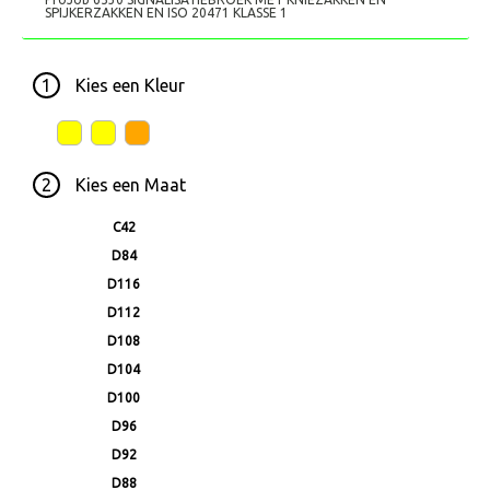
SPIJKERZAKKEN EN ISO 20471 KLASSE 1
1
Kies een
Kleur
2
Kies een
Maat
C42
D84
D116
D112
D108
D104
D100
D96
D92
D88