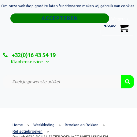
Om onze webshop goed te laten functioneren maken wij gebruik van cookies.
Home
Weigeren
0
€ 0,00
Tassen
Sport
+32(0)16 43 54 19
Relatiegeschenken
Klantenservice
Textiel
Custom Made Projecten
Home
Werkkleding
Broeken en Rokken
>
>
>
Reflectiebroeken
>
ProJob 6530 SIGNALISATIEBROEK MET KNIEZAKKEN EN