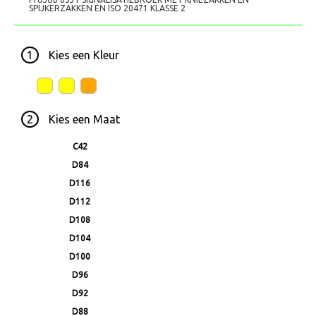
SPIJKERZAKKEN EN ISO 20471 KLASSE 2
1
Kies een
Kleur
2
Kies een
Maat
C42
D84
D116
D112
D108
D104
D100
D96
D92
D88