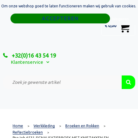
Om onze webshop goed te laten functioneren maken wij gebruik van cookies.
Home
Weigeren
0
€ 0,00
Tassen
Sport
+32(0)16 43 54 19
Relatiegeschenken
Klantenservice
Textiel
Custom Made Projecten
Home
Werkkleding
Broeken en Rokken
>
>
>
Reflectiebroeken
>
ProJob 6531 SIGNALISATIEBROEK MET KNIEZAKKEN EN