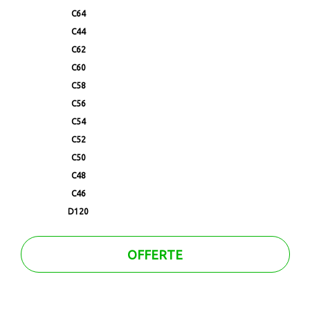
C64
C44
C62
C60
C58
C56
C54
C52
C50
C48
C46
D120
OFFERTE