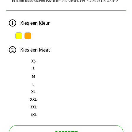
ProJob 6550 SIGNALISATIEREGENBROEK EN ISO 20471 KLASSE 2
1
Kies een
Kleur
2
Kies een
Maat
XS
S
M
L
XL
XXL
3XL
4XL