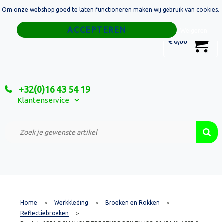
Om onze webshop goed te laten functioneren maken wij gebruik van cookies.
Home
Weigeren
0
€ 0,00
Tassen
Sport
+32(0)16 43 54 19
Relatiegeschenken
Klantenservice
Textiel
Custom Made Projecten
Home
Werkkleding
Broeken en Rokken
>
>
>
Reflectiebroeken
>