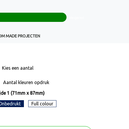
0
+32(0)16 43 54 19
€ 0,00
Weigeren
Klantenservice
OM MADE PROJECTEN
Kies een
aantal
Aantal kleuren opdruk
jde 1 (71mm x 87mm)
Onbedrukt
Full colour