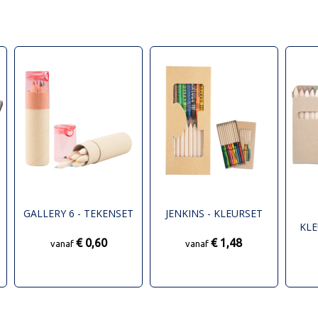
GALLERY 6 - TEKENSET
JENKINS - KLEURSET
KL
KAR
€ 0,60
€ 1,48
vanaf
vanaf