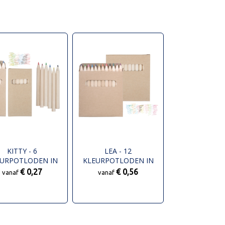
KITTY - 6
LEA - 12
EURPOTLODEN IN
KLEURPOTLODEN IN
TONNEN DOOSJE
KARTONNEN DOOSJE
€ 0,27
€ 0,56
vanaf
vanaf