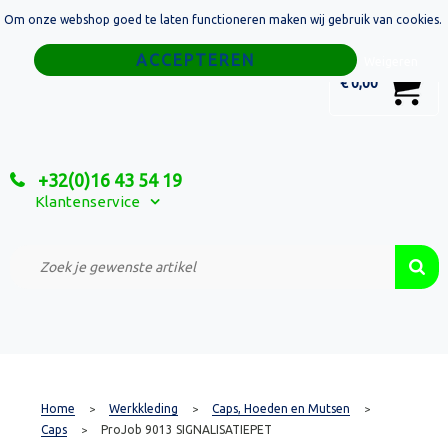
Om onze webshop goed te laten functioneren maken wij gebruik van cookies.
Home
Weigeren
0
€ 0,00
Tassen
Sport
+32(0)16 43 54 19
Relatiegeschenken
Klantenservice
Textiel
Custom Made Projecten
Home
Werkkleding
Caps, Hoeden en Mutsen
>
>
>
Caps
ProJob 9013 SIGNALISATIEPET
>