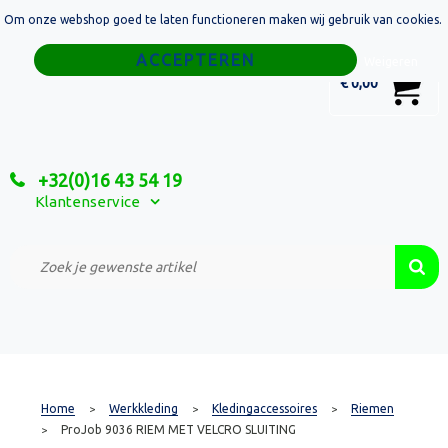
Om onze webshop goed te laten functioneren maken wij gebruik van cookies.
Home
Weigeren
0
€ 0,00
Tassen
Sport
+32(0)16 43 54 19
Relatiegeschenken
Klantenservice
Textiel
Custom Made Projecten
Home
Werkkleding
Kledingaccessoires
Riemen
>
>
>
ProJob 9036 RIEM MET VELCRO SLUITING
>