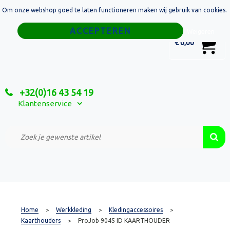
Om onze webshop goed te laten functioneren maken wij gebruik van cookies.
Home
Weigeren
0
€ 0,00
Tassen
Sport
+32(0)16 43 54 19
Relatiegeschenken
Klantenservice
Textiel
Custom Made Projecten
Home
Werkkleding
Kledingaccessoires
>
>
>
Kaarthouders
ProJob 9045 ID KAARTHOUDER
>