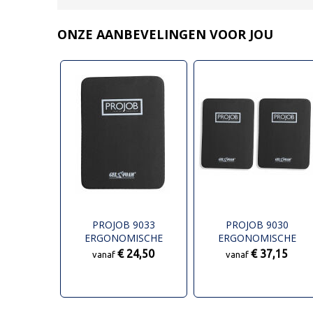
ONZE AANBEVELINGEN VOOR JOU
PROJOB 9033
PROJOB 9030
ERGONOMISCHE
ERGONOMISCHE
KNIEBESCHERMERS
KNIEBESCHERMERS
€ 24,50
€ 37,15
vanaf
vanaf
11MM
22MM