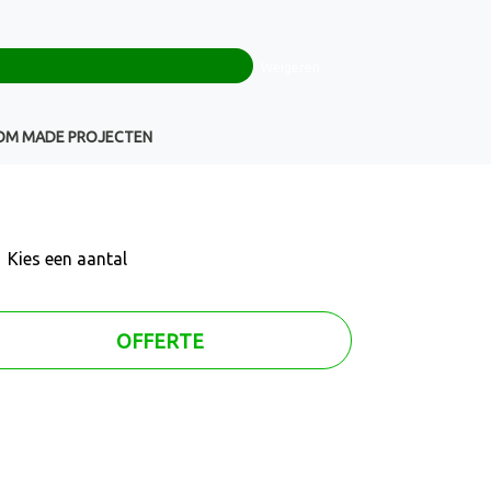
0
+32(0)16 43 54 19
€ 0,00
Weigeren
Klantenservice
OM MADE PROJECTEN
Kies een
aantal
OFFERTE