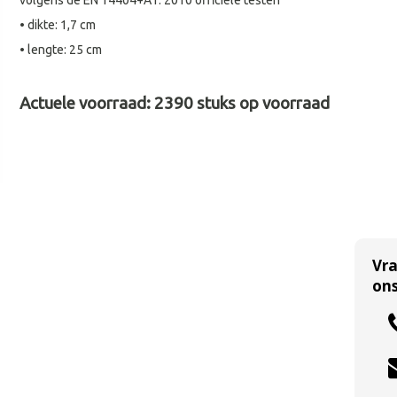
volgens de EN 14404+A1: 2010 officiële testen
• dikte: 1,7 cm
• lengte: 25 cm
Actuele voorraad:
2390
stuks op voorraad
Vr
ons