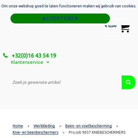
Om onze webshop goed te laten functioneren maken wij gebruik van cookies.
Home
Weigeren
0
€ 0,00
Tassen
Sport
+32(0)16 43 54 19
Relatiegeschenken
Klantenservice
Textiel
Custom Made Projecten
Home
Werkkleding
Been- en voetbescherming
>
>
>
Knie- en beenbeschermers
ProJob 9057 KNIEBESCHERMERS
>