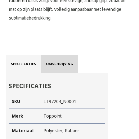
rubberen basis zorgt voor een stevige, antislip grip, zodat de
mat op zijn plaats blijft. Volledig aanpasbaar met levendige
sublimatiebedrukking.
SPECIFICATIES
OMSCHRIJVING
SPECIFICATIES
SKU
LT97204_N0001
Merk
Toppoint
Materiaal
Polyester, Rubber