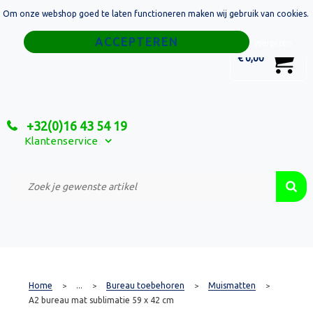
Om onze webshop goed te laten functioneren maken wij gebruik van cookies.
Home
Weigeren
0
€ 0,00
Tassen
Sport
+32(0)16 43 54 19
Relatiegeschenken
Klantenservice
Textiel
Custom Made Projecten
Home
...
Bureau toebehoren
Muismatten
>
>
>
>
A2 bureau mat sublimatie 59 x 42 cm