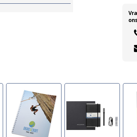
Vr
ons