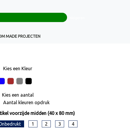
0
+32(0)16 43 54 19
€ 0,00
Weigeren
Klantenservice
OM MADE PROJECTEN
Kies een
Kleur
Kies een
aantal
Aantal kleuren opdruk
tikel voorzijde midden (40 x 80 mm)
Onbedrukt
1
2
3
4