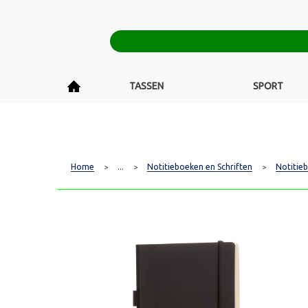
TASSEN
SPORT
Home
...
Notitieboeken en Schriften
Notitie
>
>
>