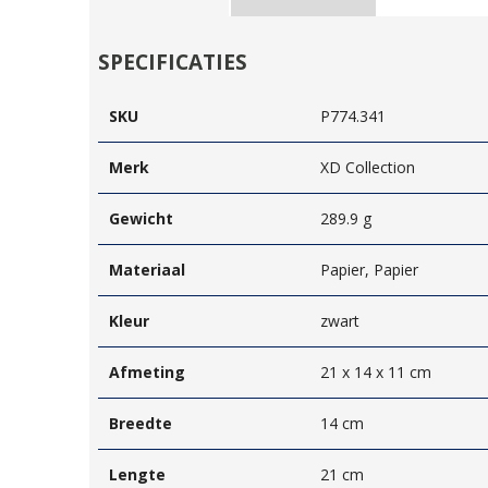
SPECIFICATIES
SKU
P774.341
Merk
XD Collection
Gewicht
289.9 g
Materiaal
Papier, Papier
Kleur
zwart
Afmeting
21 x 14 x 11 cm
Breedte
14 cm
Lengte
21 cm