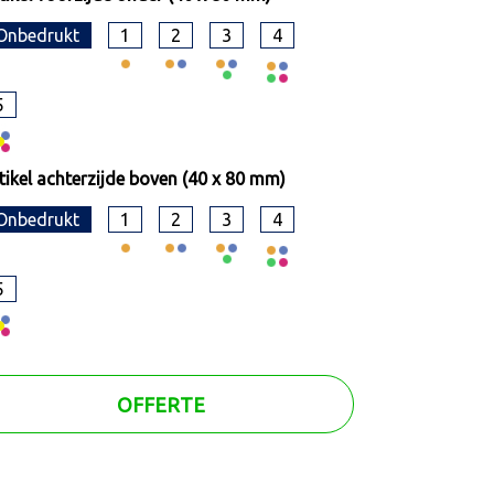
Onbedrukt
1
2
3
4
5
tikel achterzijde boven (40 x 80 mm)
Onbedrukt
1
2
3
4
5
OFFERTE