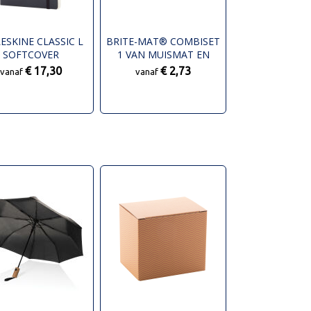
ESKINE CLASSIC L
BRITE-MAT® COMBISET
SOFTCOVER
1 VAN MUISMAT EN
ITIEBOEK - EFFEN
ONDERZETTER
€ 17,30
€ 2,73
vanaf
vanaf