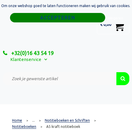
Om onze webshop goed te laten functioneren maken wij gebruik van cookies.
Home
Weigeren
0
€ 0,00
Tassen
Sport
+32(0)16 43 54 19
Relatiegeschenken
Klantenservice
Textiel
Custom Made Projecten
Home
...
Notitieboeken en Schriften
>
>
>
Notitieboeken
A5 kraft notitieboek
>