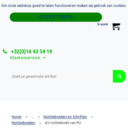
Om onze webshop goed te laten functioneren maken wij gebruik van cookies.
Home
Weigeren
0
€ 0,00
Tassen
Sport
+32(0)16 43 54 19
Relatiegeschenken
Klantenservice
Textiel
Custom Made Projecten
Home
...
Notitieboeken en Schriften
>
>
>
Notitieboeken
A5-notitieboek van PU
>