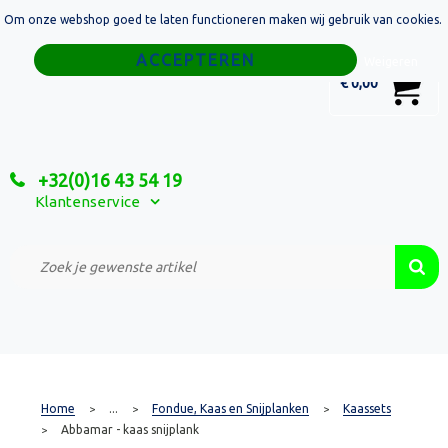
Om onze webshop goed te laten functioneren maken wij gebruik van cookies.
Home
Weigeren
0
€ 0,00
Tassen
Sport
+32(0)16 43 54 19
Relatiegeschenken
Klantenservice
Textiel
Custom Made Projecten
Home
...
Fondue, Kaas en Snijplanken
Kaassets
>
>
>
Abbamar - kaas snijplank
>