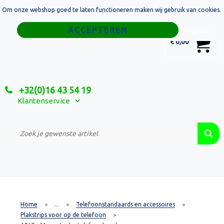
Om onze webshop goed te laten functioneren maken wij gebruik van cookies.
Home
Weigeren
0
€ 0,00
Tassen
Sport
+32(0)16 43 54 19
Relatiegeschenken
Klantenservice
Textiel
Custom Made Projecten
Home
...
Telefoonstandaards en accessoires
>
>
>
Plakstrips voor op de telefoon
>