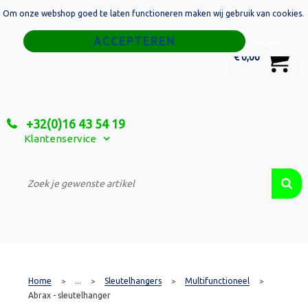
Om onze webshop goed te laten functioneren maken wij gebruik van cookies.
Home
Weigeren
0
€ 0,00
Tassen
Sport
+32(0)16 43 54 19
Relatiegeschenken
Klantenservice
Textiel
Custom Made Projecten
Home
...
Sleutelhangers
Multifunctioneel
>
>
>
>
Abrax - sleutelhanger