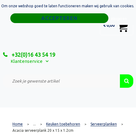
Om onze webshop goed te laten functioneren maken wij gebruik van cookies.
Home
Weigeren
0
€ 0,00
Tassen
Sport
+32(0)16 43 54 19
Relatiegeschenken
Klantenservice
Textiel
Custom Made Projecten
Home
...
Keuken toebehoren
Serveerplanken
>
>
>
>
Acacia serveerplank 20 x 15 x 1.2cm