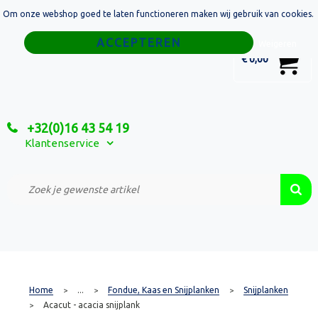
Om onze webshop goed te laten functioneren maken wij gebruik van cookies.
Home
Weigeren
0
€ 0,00
Tassen
Sport
+32(0)16 43 54 19
Relatiegeschenken
Klantenservice
Textiel
Custom Made Projecten
Home
...
Fondue, Kaas en Snijplanken
Snijplanken
>
>
>
Acacut - acacia snijplank
>