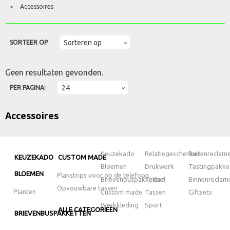
Accessoires
>
SORTEER OP
Geen resultaten gevonden.
PER PAGINA:
Accessoires
Keuzekado
Relatiegeschenken
Buitenreclam
KEUZEKADO
CUSTOM MADE
Bloemen
Drukwerk
Tastingpakke
BLOEMEN
Plakstrips voor op de telefoon
Brievenbuspakketten
Textiel
Binnenreclam
Opvouwbare tassen
Planten
Custom made
Tassen
Giftsets
Werkkleding
Sport
ALLE CATEGORIEËN
BRIEVENBUSPAKKETTEN