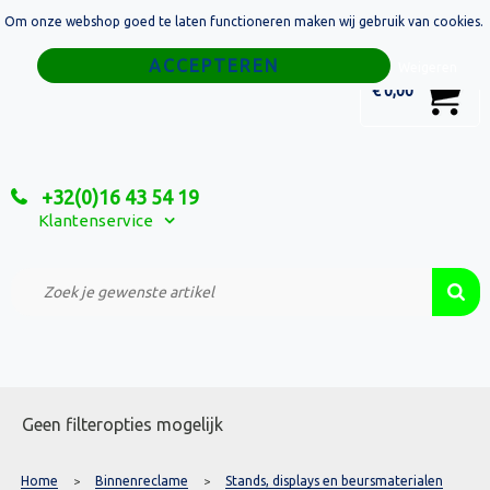
Om onze webshop goed te laten functioneren maken wij gebruik van cookies.
Home
Weigeren
0
€ 0,00
Tassen
Sport
+32(0)16 43 54 19
Relatiegeschenken
Klantenservice
Textiel
Custom Made Projecten
Geen filteropties mogelijk
Home
Binnenreclame
Stands, displays en beursmaterialen
>
>