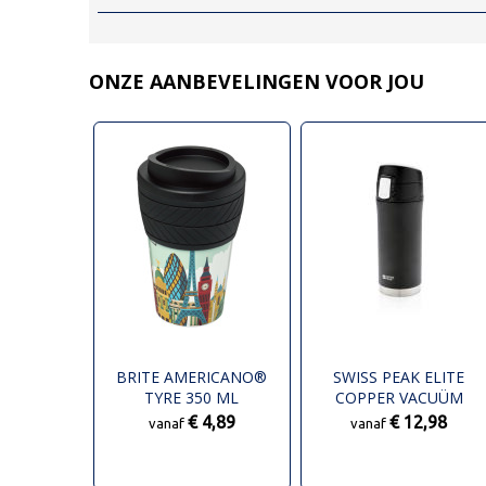
ONZE AANBEVELINGEN VOOR JOU
BRITE AMERICANO®
SWISS PEAK ELITE
TYRE 350 ML
COPPER VACUÜM
GEÏSOLEERDE BEKER
LEKVRIJE MOK
€ 4,89
€ 12,98
vanaf
vanaf