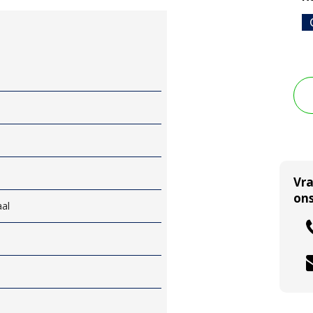
Vr
ons
aal