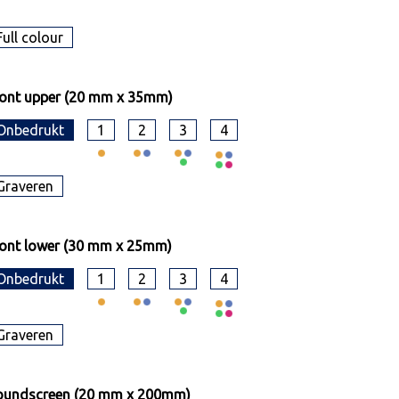
Full colour
ont upper (20 mm x 35mm)
Onbedrukt
1
2
3
4
Graveren
ont lower (30 mm x 25mm)
Onbedrukt
1
2
3
4
Graveren
oundscreen (20 mm x 200mm)