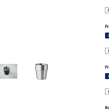
Fr
Fr
R