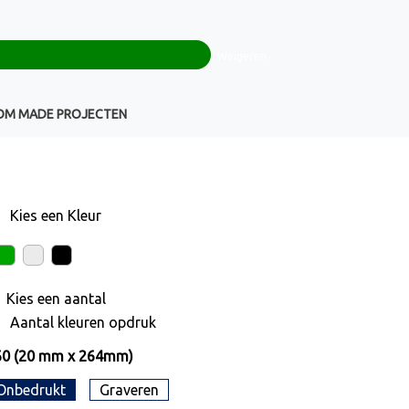
0
+32(0)16 43 54 19
€ 0,00
Weigeren
Klantenservice
OM MADE PROJECTEN
Kies een
Kleur
Kies een
aantal
Aantal kleuren opdruk
60 (20 mm x 264mm)
Onbedrukt
Graveren