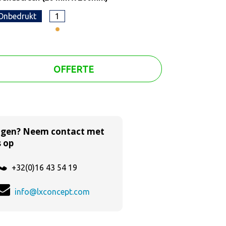
Onbedrukt
1
OFFERTE
agen? Neem contact met
 op
+32(0)16 43 54 19
info@lxconcept.com